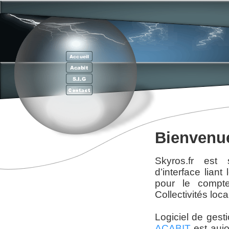
Bienvenue
Skyros.fr est
d’interface lian
pour le compt
Collectivités loca
Logiciel de gest
ACABIT
est aujo